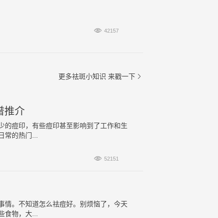

42157
更多祛斑小知识
来戳一下

谱推介
少的痘印，有些痘印甚至影响到了工作和生
的热门...

52151
事情。不知道怎么祛痘好。别烦恼了，今天
物，大...