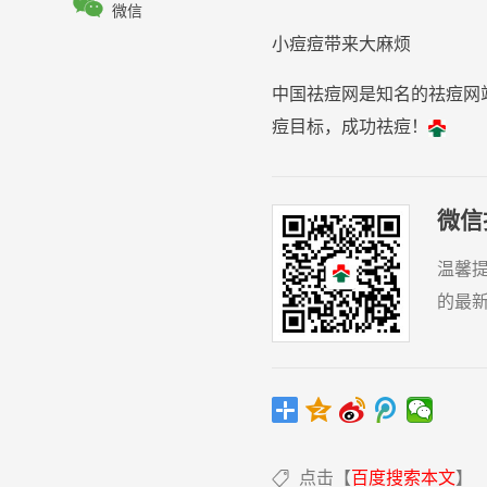

微信
小
痘
痘
带来大麻烦
中国祛痘网是知名的祛痘网
痘目标，成功祛痘！
微信
温馨
的最
点击【
百度搜索本文
】
