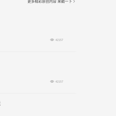
更多精彩原创内容
来戳一下


42157

42157
法