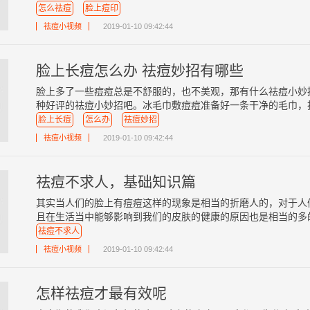
怎么祛痘
脸上痘印
祛痘小视频
2019-01-10 09:42:44
脸上长痘怎么办 祛痘妙招有哪些
脸上多了一些痘痘总是不舒服的，也不美观，那有什么祛痘小妙
种好评的祛痘小妙招吧。冰毛巾敷痘痘准备好一条干净的毛巾，打湿
脸上长痘
怎么办
祛痘妙招
祛痘小视频
2019-01-10 09:42:44
祛痘不求人，基础知识篇
其实当人们的脸上有痘痘这样的现象是相当的折磨人的，对于人
且在生活当中能够影响到我们的皮肤的健康的原因也是相当的多的，
祛痘不求人
祛痘小视频
2019-01-10 09:42:44
怎样祛痘才最有效呢