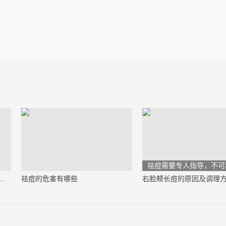
祛痘需要专人指导，不可
上长痘痘是什么原因引起的（必看）
祛痘的危害有哪些
右脸颊长痘的原因及调理