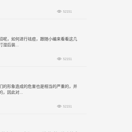

52151
招呢，如何进行祛痘，跟随小编来看看这几
后装...

52151
们的形象造成的危害也是相当的严重的，并
因此对...

52151