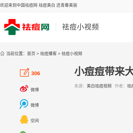
欢迎来到中国祛痘网 祛痘美白 还青春美丽
祛痘小视频

当前位置：
首页
>
祛痘播客
>
祛痘小视频
小痘痘带来

306
来源：
美白祛痘视频
作者：
祛

微博

微博

空间