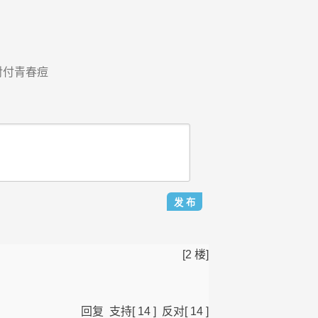
对付青春痘
[2 楼]
回复
支持
[
14
]
反对
[
14
]