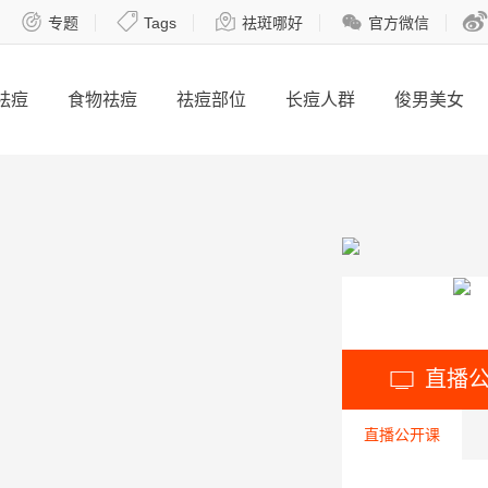





专题
Tags
祛斑哪好
官方微信
祛痘
食物祛痘
祛痘部位
长痘人群
俊男美女
直播

直播公开课