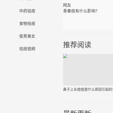
网友
青春痘有什么影响？
中药祛痘
食物祛痘
俊男美女
推荐阅读
祛痘视频
鼻子