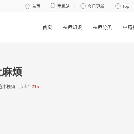




首页
手机站
今日更新
Top
首页
祛痘知识
祛痘分类
中药
大麻烦
痘小视频
点击：
215