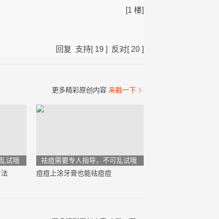
[1 楼]
回复
支持
[
19
]
反对
[
20
]
更多精彩原创内容
来戳一下

乱试哦
祛痘需要专人指导，不可乱试哦
方法
痘痘上涂牙膏也能祛痘痘