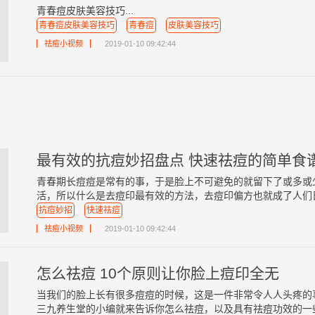
青春痘皮肤美容技巧...
青春痘皮肤美容技巧
青春痘
皮肤美容技巧
祛痘小视频
2019-01-10 09:42:44
最有效的抗痘妙招盘点 快速祛痘的简单食
青春期长痘痘是常有的事，于是脸上不可避免的就留下了或多或
活，所以什么是去痘印最有效的方法，去痘印偏方也就成了人们日常
抗痘妙招
快速祛痘
祛痘小视频
2019-01-10 09:42:44
怎么祛痘 10个原则让你脸上痘印全无
当我们的脸上长有很多痘痘的时候，这是一件非常令人人头疼的
三九养生堂的小编就来告诉你怎么祛痘，以及具有祛痘功效的一些食