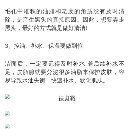
毛孔
中堆积的
油
脂和老废的
角质
没有及时清
除，是产生
黑头
的直接
原因
。因此，想要弄走
黑头
，最好的方式就是做好清洁!
3、控
油
、
补
水
、
保湿
要做到位
洁面后，一定要记得及时
补
水
!若后续
补
水
不
足，皮脂腺就要分泌很多
油
脂来保护
皮肤
，容
易导致
水
油
失衡。快速
补
水
、软化
肌肤
。