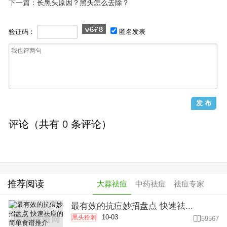
下一篇：
长黑头原因？黑头怎么去除？
验证码：
匿名发表
评论（共有
0
条评论）
推荐阅读
大蒜祛痘
中药祛痘
祛痘专家
最有效的抗痘妙招盘点 快速祛...
10-03
黑头粉刺

59567