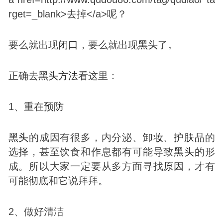
要么就出现
闭口
，要么就出现
黑头
了。
正确去
黑头
方法
看这里：
1、重在
预防
黑头
的成因有很多，内分泌、
卸妆
、
护肤
品的
选择，甚至饮食和作息都有可能导致
黑头
的形
成。所以大家一定要从多方面寻找
原因
，才有
可能彻底和它说拜拜。
2、做好清洁