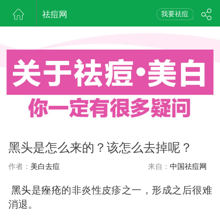
祛痘网
我要祛痘
黑头是怎么来的？该怎么去掉呢？
作者：
美白去痘
来自：
中国祛痘网
黑头
是
痤疮
的非炎性皮疹之一，形成之后很难
消退。