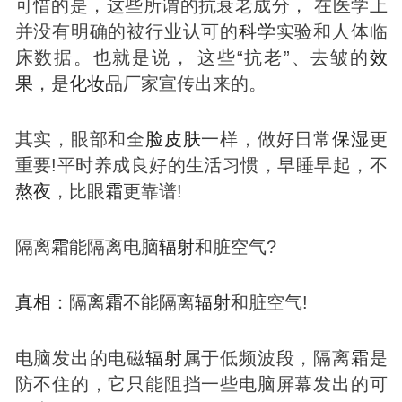
可惜的是，这些所谓的抗衰老成分， 在医学上
并没有明确的被行业认可的
科学
实验和人体临
床数据。也就是说， 这些“抗老”、去皱的
效
果
，是
化妆
品厂家宣传出来的。
其实，眼部和全
脸
皮肤
一样，做好日常
保湿
更
重要!平时养成良好的生活习惯，早睡早起，不
熬夜
，比眼
霜
更靠谱!
隔离
霜
能隔离电脑
辐射
和脏空气?
真相
：隔离
霜
不能隔离
辐射
和脏空气!
电脑发出的电磁
辐射
属于低频波段，隔离
霜
是
防不住的，它只能阻挡一些电脑屏幕发出的可