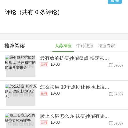
评论（共有
0
条评论）
推荐阅读
大蒜祛痘
中药祛痘
祛痘专家
最有效的抗痘妙招盘点 快速祛...
10-03
白领

57807
怎么祛痘 10个原则让你脸上痘...
10-03
白领

57807
脸上长痘怎么办 祛痘妙招有哪...
10-03
白领

57807