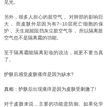
见光。
另外，很多人担心的脏空气， 对肺部的影响巨
大， 而
皮肤
外层因为有7~10层死亡细胞的保
护， 天生就能阻挡灰尘脏空气等， 所以隔离脏
空气也不是隔离
霜
的功能。
至于隔离
霜
能隔离彩妆的说法，就更不要当真
了。
护肤
后感觉
皮肤
瘙痒是因为缺
水
?
真相
：
护肤
后出现瘙痒是因为
皮肤
受
刺激
了!
对于
皮肤
来说，主要的功能是防御。如果化学