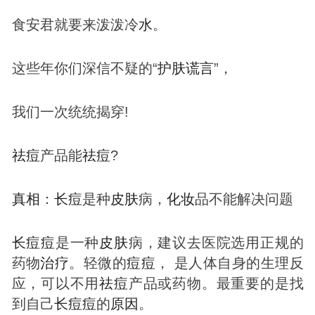
食安君就要来泼泼冷
水
。
这些年你们深信不疑的“
护肤
谎言
”，
我们一次统统揭穿!
祛
痘
产品能
祛
痘
?
真相
：
长
痘
是种
皮肤
病，
化妆
品不能解决问题
长
痘
痘
是一种
皮肤
病，建议去医院选用正规的
药物
治疗
。轻微的
痘
痘
， 是人体自身的生理反
应，可以不用
祛
痘
产品或药物。最重要的是找
到自己
长
痘
痘
的
原因
。