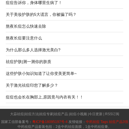
痘痘告诉你，身体哪里生病了！
关于美妆护肤的5大谎言，你被骗了吗？
熬夜长痘怎么快速去除
熬夜长痘要注意什么
为什么那么多人选择激光美白?
祛痘护肤|测一测你的肤质
这些护肤小知识知道了让你变美更简单~
关于激光祛痘印您了解多少？
痘痘也会长在胸部上,原因竟与内衣有关！！
大蒜祛痘
|
祛痘方法
|
祛痘专家
|
祛痘产品
|
祛痘小视频
|
今日更新
|
RSS订阅
国家工信部备案号：
粤ICP备18095197号-4
友情链接：
中药祛痘
Tags
祛痘产品3强
中药祛痘产品套装包括：2盒中药祛痘面膜，1盒中药祛痘膏。