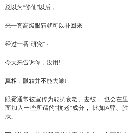
总以为“修仙”以后，
来一套高级眼
霜
就可以补回来。
经过一番“研究”~
今天来告诉你，没用!
真相
：眼
霜
并不能去皱!
眼
霜
通常被宣传为能抗衰老、去皱， 也会在里
面加入一些所谓的“抗老”成分， 比如A醇、胜
肽。