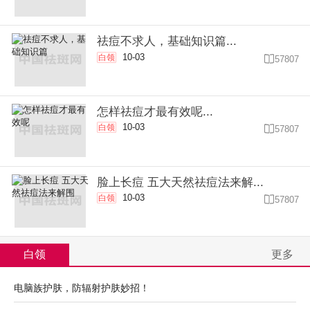
祛痘不求人，基础知识篇...
10-03
白领

57807
怎样祛痘才最有效呢...
10-03
白领

57807
脸上长痘 五大天然祛痘法来解...
10-03
白领

57807
白领
更多
电脑族护肤，防辐射护肤妙招！