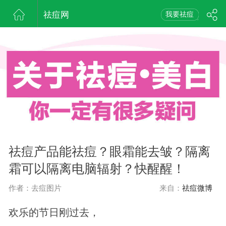
祛痘网
我要祛痘
祛痘产品能祛痘？眼霜能去皱？隔离
霜可以隔离电脑辐射？快醒醒！
作者：去痘图片
来自：
祛痘微博
欢乐的节日刚过去，