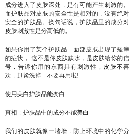
成分进入了
皮肤
深处，是有可能产生
刺激
的。
而
护肤
品对
皮肤
的安全性是相对的，没有绝对
安全的
护肤
品。换句话说，
护肤
品里的成分对
皮肤
刺激
性是分高低的。
如果你用了某个
护肤
品，
面部
皮肤
出现了瘙痒
的症状， 这不是你
皮肤
缺
水
，是
皮肤
给你的信
号，告诉你用的东西具有
刺激
性，
皮肤
不喜
欢，赶紧洗掉，不要再用啦!
使用
美白
护肤
品能变白
真相
：
护肤
品中的成分不能
美白
我们的
皮肤
就像一堵墙，防止环境中的化学分