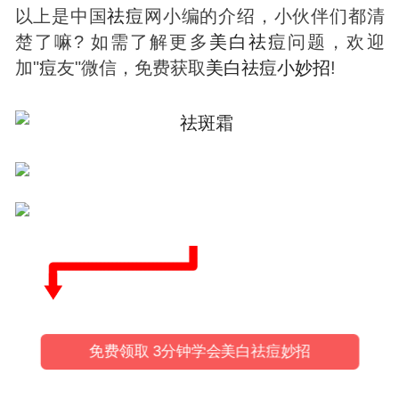
以上是中国
祛
痘
网小编的介绍，小伙伴们都清
楚了嘛? 如需了解更多
美白
祛
痘
问题，欢迎
加"
痘
友"微信，免费获取
美白
祛
痘
小妙招
!
免费领取 3分钟学会美白祛痘妙招