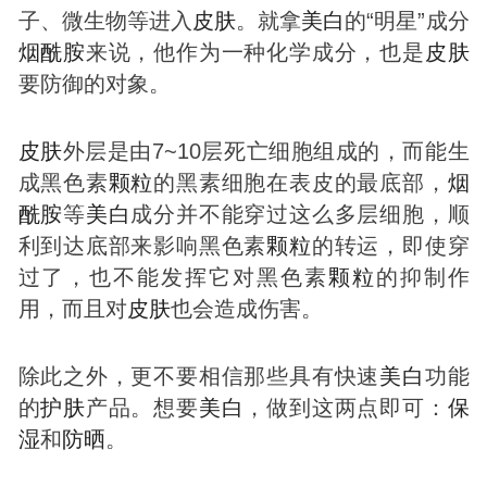
子、微生物等进入
皮肤
。就拿
美白
的“明星”成分
烟酰胺
来说，他作为一种化学成分，也是
皮肤
要防御的对象。
皮肤
外层是由7~10层死亡细胞组成的，而能生
成黑色素
颗粒
的黑素细胞在表皮的最底部，
烟
酰胺
等
美白
成分并不能穿过这么多层细胞，顺
利到达底部来影响黑色素
颗粒
的转运，即使穿
过了，也不能发挥它对黑色素
颗粒
的抑制作
用，而且对
皮肤
也会造成伤害。
除此之外，更不要相信那些具有快速
美白
功能
的
护肤
产品。想要
美白
，做到这两点即可：
保
湿
和
防晒
。