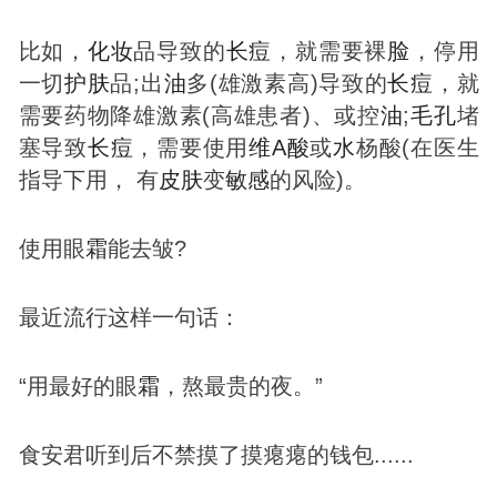
比如，
化妆
品导致的
长
痘
，就需要裸
脸
，停用
一切
护肤
品;出
油
多(雄激素高)导致的
长
痘
，就
需要药物降雄激素(高雄患者)、或控
油
;
毛孔
堵
塞导致
长
痘
，需要使用
维A酸
或
水
杨酸(在医生
指导下用， 有
皮肤
变
敏感
的风险)。
使用眼
霜
能去皱?
最近流行这样一句话：
“用最好的眼
霜
，熬最贵的夜。”
食安君听到后不禁摸了摸瘪瘪的钱包......