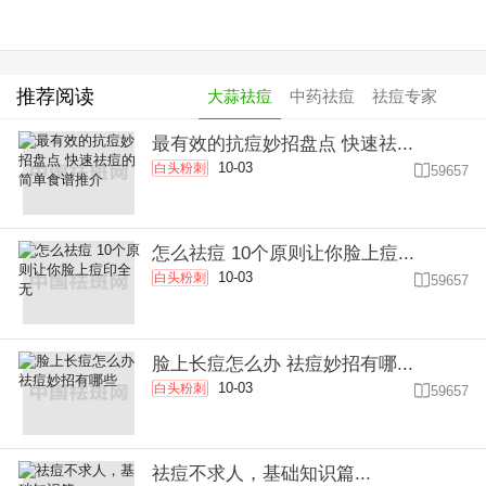
推荐阅读
大蒜祛痘
中药祛痘
祛痘专家
最有效的抗痘妙招盘点 快速祛...
10-03
白头粉刺

59657
怎么祛痘 10个原则让你脸上痘...
10-03
白头粉刺

59657
脸上长痘怎么办 祛痘妙招有哪...
10-03
白头粉刺

59657
祛痘不求人，基础知识篇...