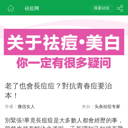
祛痘网
我要祛痘
老了也會長痘痘？對抗青春痘要治
本！
作者：
微信女人
来自：
头条祛痘专家
別緊張!畢竟長
痘
痘
是大多數人都會經歷的事，