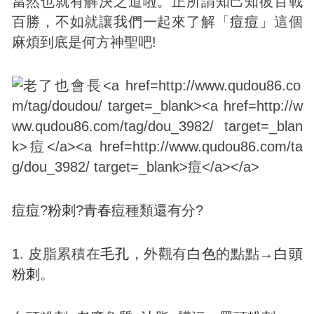
當然也就有解決之道啦。正所謂知己知彼百戰
百勝，不如就讓我們一起來了解「
痘
痘
」這個
麻煩到底是何方神聖吧!
痘
痘
?
粉刺
?
青春
痘
種類還有分?
1. 皮脂累積在
毛孔
，外觀有
白色
的點點→
白頭
粉刺
。