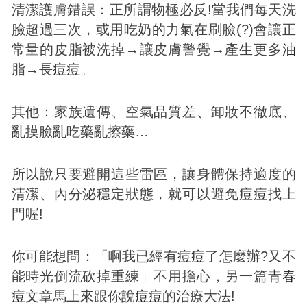
清潔護膚錯誤：正所謂物極必反!當我們每天洗
臉超過三次，或用吃奶的力氣在刷臉(?)會讓正
常量的皮脂被洗掉→讓皮膚警覺→產生更多
油
脂→長
痘
痘
。
其他：家族遺傳、空氣品質差、卸妝不徹底、
亂摸臉亂吃藥亂擦藥…
所以說只要避開這些雷區，讓身體保持適度的
清潔、內分泌穩定狀態，就可以避免
痘
痘
找上
門喔!
你可能想問：「啊我已經有
痘
痘
了怎麼辦?又不
能時光倒流砍掉重練」不用擔心，另一篇
青春
痘
文章馬上來跟你說
痘
痘
的治療大法!