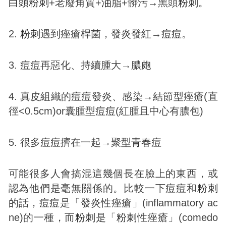
白頭
粉刺
+老廢角質+
油
脂+髒污→黑頭
粉刺
。
2.
粉刺
遇到痤瘡桿菌，發炎發紅→
痘
痘
。
3.
痘
痘
再惡化、持續腫大→膿皰
4. 真皮組織的
痘
痘
發炎、感染→結節型痤瘡(直
徑<0.5cm)or囊腫型
痘
痘
(紅腫且中心有膿包)
5. 很多
痘
痘
擠在一起→聚型
青春
痘
可能很多人會搞混這幾個長在臉上的東西，或
認為他們是毫無關係的。比較一下
痘
痘
和
粉刺
的話，
痘
痘
是「發炎性痤瘡」(inflammatory ac
ne)的一種，而
粉刺
是「
粉刺
性痤瘡」(comedo