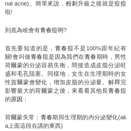
nal acne)。簡單來說，
粉刺
升級之後就是
痘
痘
啦!
到底為啥會有
青春
痘
咧?
首先要知道的是，
青春
痘
不是100%跟年紀有
關!會叫做
青春
痘
是因為我們在
青春
期時，男性
荷爾蒙的分泌容易失衡，間接造成皮脂分泌旺
盛和
毛孔
阻塞。同樣地，女生在生理期時的女
性賀爾蒙會變化，增加皮脂的分泌量。解釋完
影響最大的荷爾蒙之後，來看看其他長
青春
痘
的
原因
：
荷爾蒙失常：
青春
期與生理期的內分泌變化(ak
a上面這段在講的東西)