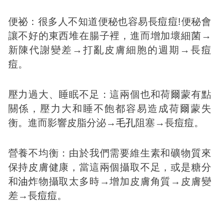
便祕：很多人不知道便秘也容易長
痘
痘
!便秘會
讓不好的東西堆在腸子裡，進而增加壞細菌→
新陳代謝變差→打亂皮膚細胞的週期→長
痘
痘
。
壓力過大、睡眠不足：這兩個也和荷爾蒙有點
關係，壓力大和睡不飽都容易造成荷爾蒙失
衡。進而影響皮脂分泌→
毛孔
阻塞→長
痘
痘
。
營養不均衡：由於我們需要維生素和礦物質來
保持皮膚健康，當這兩個攝取不足，或是糖分
和
油
炸物攝取太多時→增加皮膚角質→皮膚變
差→長
痘
痘
。