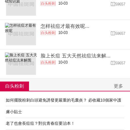
10-03
白头粉刺

59657
怎样祛痘才最有效呢...
10-03
白头粉刺

59657
脸上长痘 五大天然祛痘法来解...
10-03
白头粉刺

59657
白头粉刺
更多
如何擺脫粉刺白頭避免誘發更嚴重的毛囊炎？ 必收藏10個家中護
膚小貼士
老了也會長痘痘？對抗青春痘要治本！