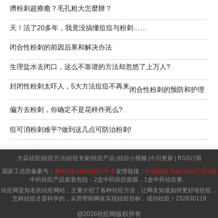
擠粉刺超療癒？毛孔粗大怎麼辦？
天！活了20多年，我竟没搞懂痘痘与粉刺……
闭合性粉刺的前因后果和解决办法
生理盐水去闭口，这么不靠谱的方法却忽悠了上万人?
封闭性粉刺太吓人，5大方法痘痘不再来
闭合性粉刺的预防和护理
偏方去粉刺，你确定不是花样作死么?
痘可消粉刺难平?做到这几点可防治粉刺!
大蒜祛痘
|
祛痘方法
|
祛痘专家
|
祛痘产品
|
祛痘小视频
|
今日更新
|
RSS订阅
国家工信部备案号：
粤ICP备18095197号-4
友情链接：
中药祛痘
Tags
祛痘产品3强
中药祛痘产品套装包括：2盒中药祛痘面膜，1盒中药祛痘膏。
祛痘网是知名的祛痘网站，主要介绍了各种祛痘方法，让网友知道如何更好地祛痘，
怎样祛痘才是科学的，从而帮助网友实现祛痘目标，成功祛痘！
232830119
@2016祛痘网版权所有