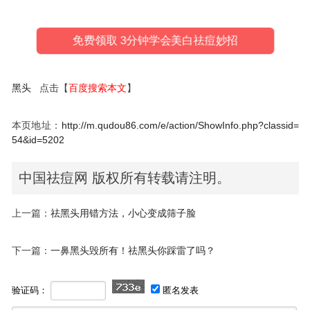
免费领取 3分钟学会美白祛痘妙招
黑头
点击【
百度搜索本文
】
本页地址：
http://m.qudou86.com/e/action/ShowInfo.php?classid=
54&id=5202
中国祛痘网 版权所有转载请注明。
上一篇：
祛黑头用错方法，小心变成筛子脸
下一篇：
一鼻黑头毁所有！祛黑头你踩雷了吗？
验证码：
匿名发表