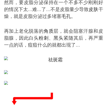
然而，要皮脂分泌保持在一个不多不少刚刚好
的情况下太...难...了...不是皮脂量少导致
皮肤
干
燥，就是皮脂分泌过多堵塞
毛孔
。
再加上老化脱落的
角质
层，就会阻塞汗腺和皮
脂腺，因此白头
粉刺
、
黑头
紧随其后，再严重
一点的话，
痘
痘
什么的就都出现了...