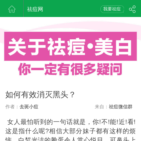
祛痘网
我要祛痘
如何有效消灭黑头？
作者：
去斑小痘
来自：
祛痘微信群
女人最怕听到的一句话就是，你!不!能!近!看!
这是指什么呢?相信大部分妹子都有这样的烦
恼，白皙光洁的
脸
蛋令人赏心悦目，可鼻头上