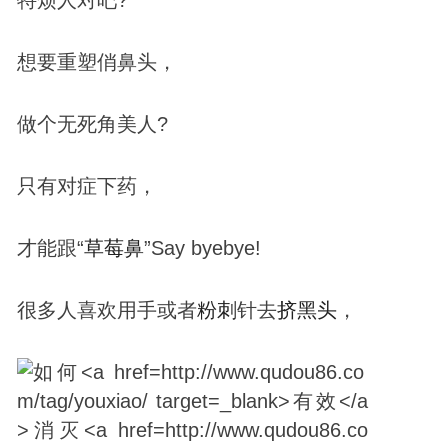
想要重塑俏鼻头，
做个无死角美人?
只有对症下药，
才能跟“
草莓鼻
”Say byebye!
很多人喜欢用手或者
粉刺
针去
挤
黑头
，