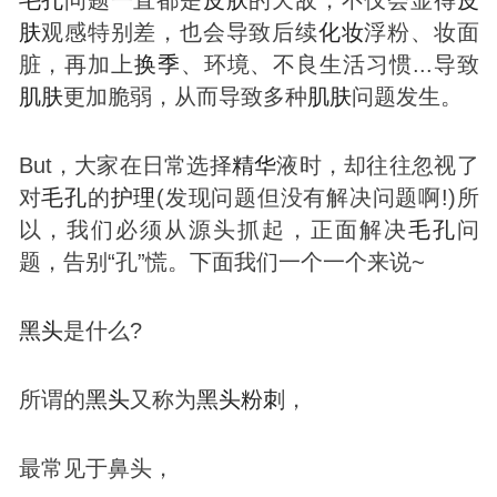
肤
观感特别差，也会导致后续
化妆
浮粉、妆面
脏，再加上
换季
、环境、不良生活习惯...导致
肌肤
更加脆弱，从而导致多种
肌肤
问题发生。
But，大家在日常选择
精华
液时，却往往忽视了
对
毛孔
的
护理
(发现问题但没有解决问题啊!)所
以，我们必须从源头抓起，正面解决
毛孔
问
题，告别“孔”慌。下面我们一个一个来说~
黑头
是什么?
所谓的
黑头
又称为
黑头
粉刺
，
最常见于鼻头，