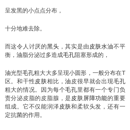
呈发黑的小点点分布，
十分地难去除。
而这令人讨厌的
黑头
，其实是由
皮肤
水
油
不平
衡，
油
脂分泌过多造成
毛孔
阻塞形成的，
油
光型
毛孔
粗大大多呈现小圆形，一般分布在T
区。和干性
皮肤
相比，
油
皮很早就会出现
毛孔
粗大的情况。因为每个
毛孔
里都有一个专门负
责分泌皮脂的皮脂腺，是
皮肤
屏障功能
的重要
组成。它不仅能润泽
皮肤
和柔软头发，还有一
定抗菌的作用。