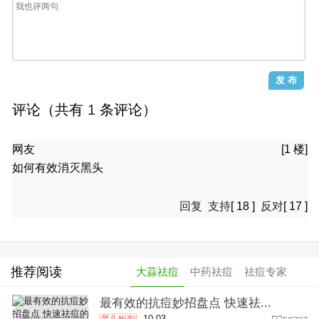
评论（共有
1
条评论）
网友
[1 楼]
如何有效消灭黑头
回复
支持
[
18
]
反对
[
17
]
推荐阅读
大蒜祛痘
中药祛痘
祛痘专家
最有效的抗痘妙招盘点 快速祛...
10-03
黑头粉刺