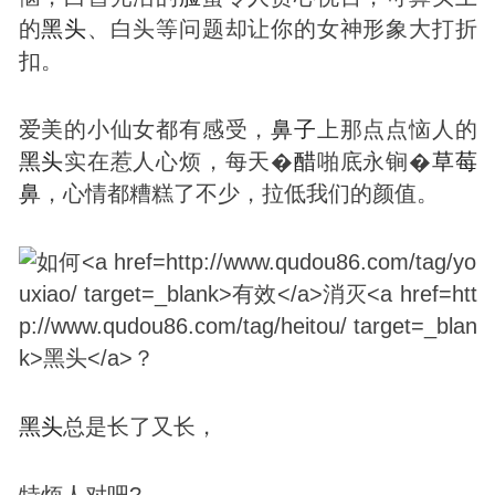
的
黑头
、白头等问题却让你的女神形象大打折
扣。
爱美的小仙女都有感受，
鼻子
上那点点恼人的
黑头
实在惹人心烦，每天�
醋
啪底永锏�
草莓
鼻
，心情都糟糕了不少，拉低我们的颜值。
黑头
总是长了又长，
特烦人对吧?