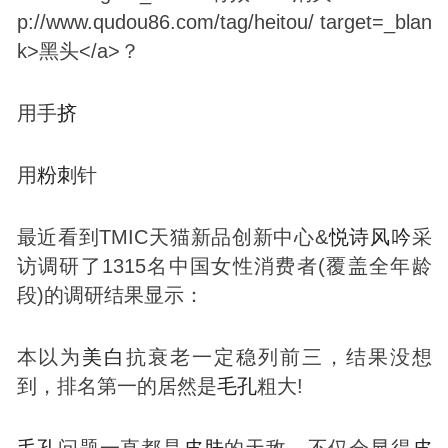
用手
挤
用
粉刺
针
最近看到TMIC天猫新品创新中心&
悦诗风吟
采
访调研了1315名中国女性消费者(覆盖全年龄
段)的调研结果显示：
本以为
美白
抗衰老一定稳列前三，结果没想
到，排名第一的居然是
毛孔
粗大!
毛孔
问题一直都是
皮肤
的天敌，不仅会显得
皮