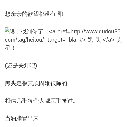
想亲亲的欲望都没有啊!
(还是关灯吧)
黑头
是极其顽固难
祛除
的
相信几乎每个人都亲手
挤
过。
当
油
脂冒出来