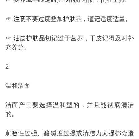
☞
注意
不要过度叠加
护肤
品，谨记适度适量。
☞
油
皮
护肤
品切记过于营养，干皮记得及时补
充养分。
2
温和洁面
洁面产品要选择温和型的，并且能彻底清洁
的。
刺激
性过强、酸碱度过强或清洁力太强都会造