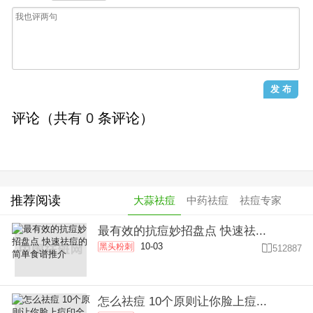
评论（共有
0
条评论）
推荐阅读
大蒜祛痘
中药祛痘
祛痘专家
最有效的抗痘妙招盘点 快速祛...
10-03
黑头粉刺

512887
怎么祛痘 10个原则让你脸上痘...