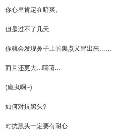
你心里肯定在暗爽。
但是过不了几天
你就会发现
鼻子
上的黑点又冒出来……
而且还更大...嘻嘻...
(魔鬼啊~)
如何对抗
黑头
?
对抗
黑头
一定要有耐心