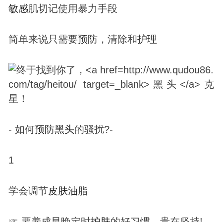
敏感
肌切记使用暴力手段
简单来说只需要
预防
，清除和
护理
- 如何
预防
黑头
的骚扰?-
1
学会调节
皮肤
油
脂
☞ 要养成早晚定时
护肤
的好习惯，贵在坚持!