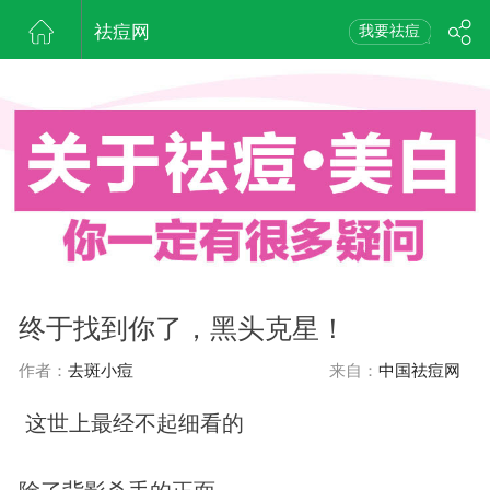
祛痘网
我要祛痘
终于找到你了，黑头克星！
作者：
去斑小痘
来自：
中国祛痘网
这世上最经不起细看的