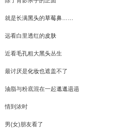
除了背影杀手的正面
就是长满
黑头
的
草莓鼻
……
远看白里透红的
皮肤
近看
毛孔
粗大
黑头
丛生
最讨厌是
化妆
也遮盖不了
油
脂与粉底混在一起邋邋遢遢
情到浓时
男(女)朋友看了