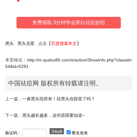
免费领取 3分钟学会美白祛痘妙招
黑头
黑头克星
点击【
百度搜索本文
】
本页地址：
http://m.qudou86.com/e/action/ShowInfo.php?classid=
54&id=5291
中国祛痘网 版权所有转载请注明。
上一篇：
一鼻黑头毁所有！祛黑头你踩雷了吗？
下一篇：
黑头越长越多，这些原因要知道~
验证码：
匿名发表