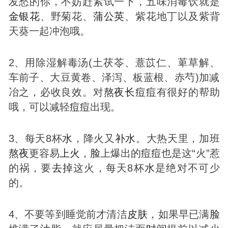
发愁的你，不妨赶紧试一下，五味消毒饮就是
金银花
、野菊花、
蒲公英
、紫花地丁以及紫背
天葵一起冲泡哦。
2、用除湿解毒汤(土茯苓、薏苡仁、萆草解、
车前子、大豆黄卷、泽泻、板蓝根、赤芍)加减
冶之，必收良效。对
熬夜
长
痘
痘
有很好的帮助
哦，可以减轻
痘
痘
出现。
3、每天8杯
水
，降火又
补
水
。大热天里，加班
熬夜
更容易
上火
，
脸
上爆出的
痘
痘
也是这“火”惹
的祸，要
去掉
这火，每天8杯
水
是绝对不可少
的。
4、不要等到睡觉前才清洁
皮肤
，如果早已满
脸