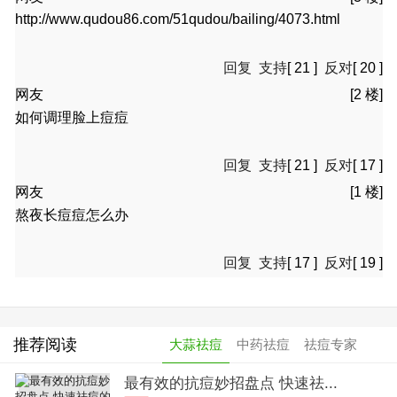
http://www.qudou86.com/51qudou/bailing/4073.html
回复
支持
[
21
]
反对
[
20
]
网友
[2 楼]
如何调理脸上痘痘
回复
支持
[
21
]
反对
[
17
]
网友
[1 楼]
熬夜长痘痘怎么办
回复
支持
[
17
]
反对
[
19
]
推荐阅读
大蒜祛痘
中药祛痘
祛痘专家
最有效的抗痘妙招盘点 快速祛...