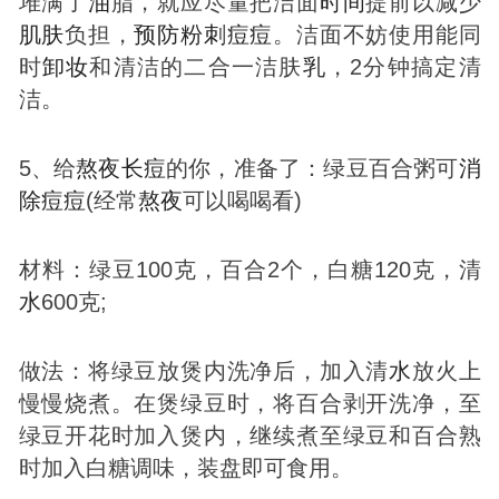
堆满了
油
脂，就应尽量把洁面
时间
提前以减少
肌肤
负担，
预防
粉刺
痘
痘
。洁面不妨使用能同
时
卸妆
和清洁的二合一洁肤
乳
，2分钟搞定清
洁。
5、给
熬夜
长
痘
的你，准备了：绿豆百合粥可
消
除
痘
痘
(经常
熬夜
可以喝喝看)
材料：绿豆100克，百合2个，白糖120克，清
水
600克;
做法：将绿豆放煲内洗净后，加入清
水
放火上
慢慢烧煮。在煲绿豆时，将百合剥开洗净，至
绿豆开花时加入煲内，继续煮至绿豆和百合熟
时加入白糖调味，装盘即可食用。