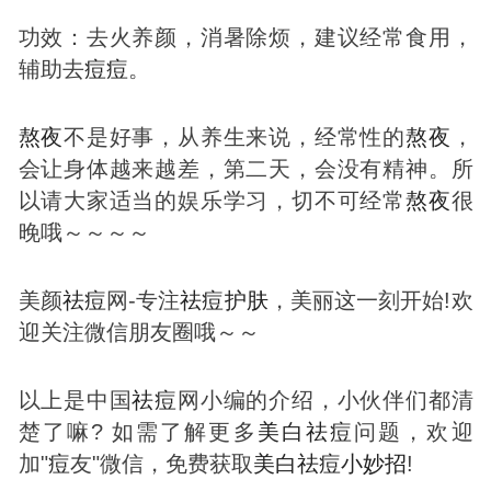
功效：去火养颜，消暑除烦，建议经常食用，
辅助去
痘
痘
。
熬夜
不是好事，从养生来说，经常性的
熬夜
，
会让身体越来越差，第二天，会没有精神。所
以请大家适当的娱乐学习，切不可经常
熬夜
很
晚哦～～～～
美颜
祛
痘
网-专注
祛
痘
护肤
，美丽这一刻开始!欢
迎关注微信朋友圈哦～～
以上是中国
祛
痘
网小编的介绍，小伙伴们都清
楚了嘛? 如需了解更多
美白
祛
痘
问题，欢迎
加"
痘
友"微信，免费获取
美白
祛
痘
小妙招
!