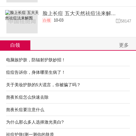
脸上长痘 五大天然祛痘法来解...
10-03
白领

58147
白领
更多
电脑族护肤，防辐射护肤妙招！
痘痘告诉你，身体哪里生病了！
关于美妆护肤的5大谎言，你被骗了吗？
熬夜长痘怎么快速去除
熬夜长痘要注意什么
为什么那么多人选择激光美白?
祛痘护肤|测一测你的肤质