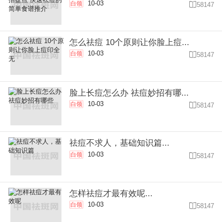
10-03
白领

58147
怎么祛痘 10个原则让你脸上痘...
10-03
白领

58147
脸上长痘怎么办 祛痘妙招有哪...
10-03
白领

58147
祛痘不求人，基础知识篇...
10-03
白领

58147
怎样祛痘才最有效呢...
10-03
白领

58147