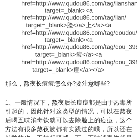
那么，
熬夜
长
痘
痘
怎么办
?要
注意
哪些?
1、一般情况下，
熬夜
后
长
痘
痘
都是由于热毒所
引起的，因此针对这类型的情况，可以在
熬夜
后喝五味消毒饮就可以去除
脸
上的
痘
痘
，这个
方法
有很多
熬夜
族都有实践过的哦，所以还在