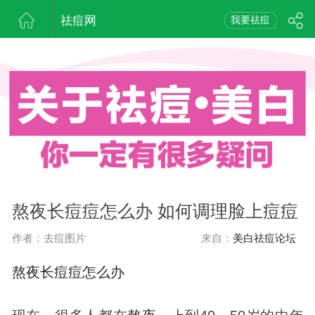
祛痘网
我要祛痘
熬夜长痘痘怎么办 如何调理脸上痘痘
作者：去痘图片
来自：
美白祛痘论坛
熬夜
长
痘
痘
怎么办